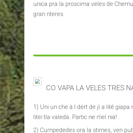
unica pra la proscima veles de Chemun
gran nteres.
CO VAPA LA VELES TRES N
1) Uni un che à l dërt de jì a lité gia
litei tla valeda. Partic ne n'iel nia!
2) Cumpededes ora la stimes, vën publi