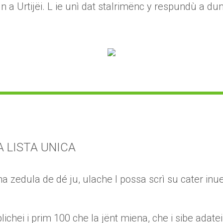
 a Urtijëi. L ie unì dat stalrimënc y respundù a d
A LISTA UNICA
pa na zedula de dé ju, ulache l possa scrì su cater 
chei i prim 100 che la jënt miena, che i sibe adate