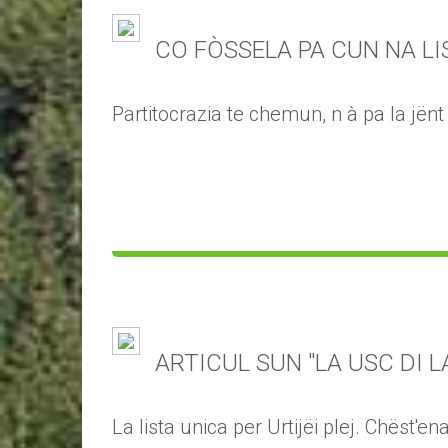
CO FÒSSELA PA CUN NA LI
Partitocrazia te chemun, n à pa la jënt
ARTICUL SUN "LA USC DI L
La lista unica per Urtijëi plej. Chëst'