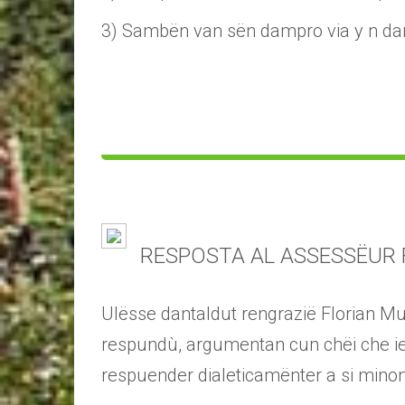
3) Sambën van sën dampro via y n daman
RESPOSTA AL ASSESSËUR
Ulësse dantaldut rengrazië Florian Mus
respundù, argumentan cun chëi che ie
respuender dialeticamënter a si mino