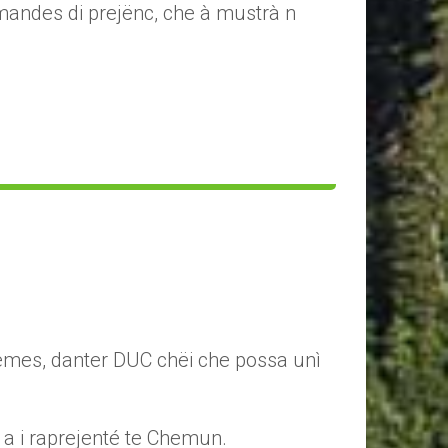
umandes di prejënc, che à mustrà n
inuemes, danter DUC chëi che possa unì
i a i raprejenté te Chemun.