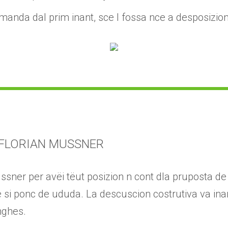
da dal prim inant, sce l fossa nce a desposizion p
 FLORIAN MUSSNER
sner per avëi tëut posizion n cont dla pruposta de 
 si ponc de ududa. La descuscion costrutiva va in
nghes.