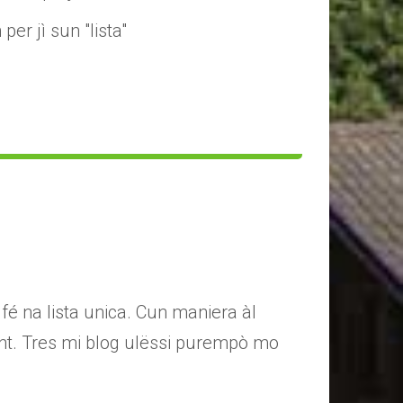
er jì sun "lista"
fé na lista unica. Cun maniera àl
ant. Tres mi blog ulëssi purempò mo