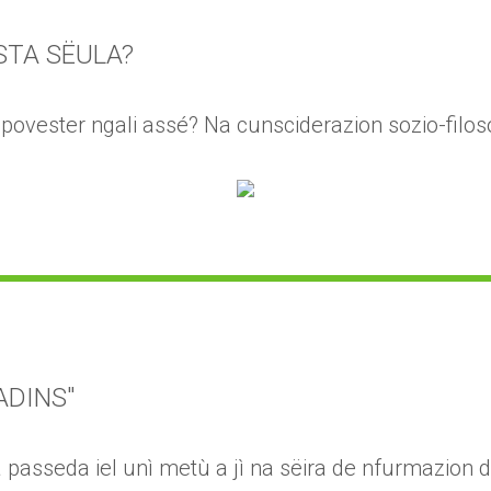
STA SËULA?
 povester ngali assé? Na cunsciderazion sozio-filoso
ADINS"
ena passeda iel unì metù a jì na sëira de nfurmazion d